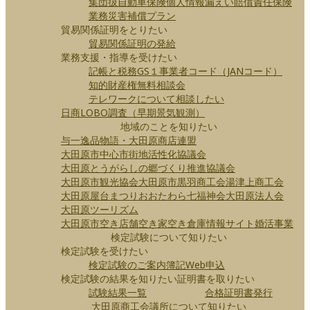
集団扱自動車保険
個人情報漏えい賠償責任保険
業務災害補償プラン
貿易関係証明をとりたい
貿易関係証明の発給
業務支援・指導を受けたい
記帳と税務
GS１事業者コード（JANコード）
知的財産権無料相談会
テレワークについて相談したい
日商LOBO調査（早期景気観測）
地域のことを知りたい
与一逸品物語・大田原商店連盟
大田原市中心市街地活性化協議会
大田原とうがらしの郷づくり推進協議会
大田原市観光協会
大田原市
黒羽商工会
湯津上商工会
大田原屋台まつり
おおたわら七福神会
大田原法人会
大田原ツーリズム
大田原市空き店舗空き家空き倉庫情報サイト
婚活事業
検定試験について知りたい
検定試験を受けたい
検定試験のご案内
簿記Web申込
検定試験の結果を知りたい
証明書を取りたい
試験結果一覧
合格証明書発行
大田原商工会議所について知りたい