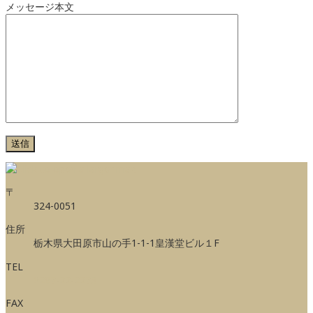
メッセージ本文
〒
324-0051
住所
栃木県大田原市山の手1-1-1皇漢堂ビル１F
TEL
0287-22-2273
FAX