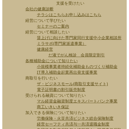
支援を受けたい
会社の健康診断
チラシはこちら
お申し込みはこちら
経営について学びたい
セミナーのご案内
経営について相談したい
賃上げに向けた専門家同行支援
中小企業相談所
ミラサポ(専門家派遣事業）
健康経営
だ液でがん検診 会員限定割引
各種補助金について知りたい
小規模事業者持続化補助金
ものづくり補助金
IT導入補助金
起業再出発支援事業
商取引を行いたい
ザ・ビジネスモール(商取引支援サイト)
電子証明書の割引販売制度
受けられる融資について知りたい
マル経資金
融資制度
エキスパートバンク事業
商工いきいき保証
加入できる保険について知りたい
労働保険・火災共済
ビジネス総合保険制度
経営セーフティ共済
与一共済
退職金制度