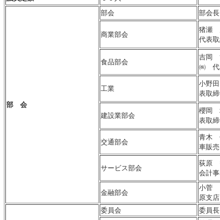
部会
部会長
猪瀬 
商業部会
代表取
吉岡 
食品部会
㈱ 代
小野田
工業
表取締
部 会
櫻岡 
建設業部会
表取締
青木 
交通部会
車販売
荻原 
サービス部会
会計事
小菅
金融部会
原支店
委員会
委員長