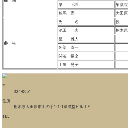
顧 問
簗 和生
衆議院
相馬 憲一
大田原
氏 名
役
池田 忠
栃木県
星 雅人
参 与
阿部 寿一
関谷 暢之
土屋 晃子
〒
324-0051
住所
栃木県大田原市山の手1-1-1皇漢堂ビル１F
TEL
0287-22-2273