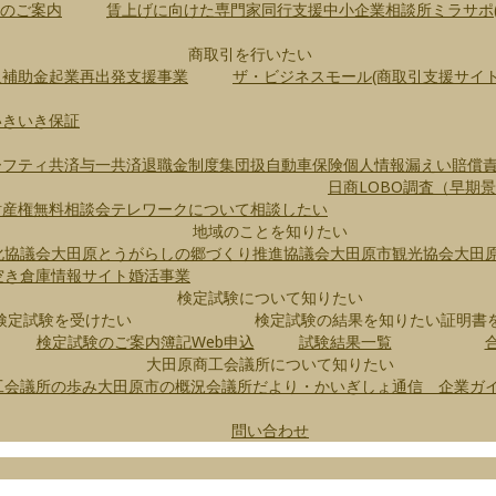
のご案内
賃上げに向けた専門家同行支援
中小企業相談所
ミラサポ
商取引を行いたい
入補助金
起業再出発支援事業
ザ・ビジネスモール(商取引支援サイト
いきいき保証
ーフティ共済
与一共済
退職金制度
集団扱自動車保険
個人情報漏えい賠償
日商LOBO調査（早期
財産権無料相談会
テレワークについて相談したい
地域のことを知りたい
化協議会
大田原とうがらしの郷づくり推進協議会
大田原市観光協会
大田
空き倉庫情報サイト
婚活事業
検定試験について知りたい
検定試験を受けたい
検定試験の結果を知りたい
証明書
検定試験のご案内
簿記Web申込
試験結果一覧
大田原商工会議所について知りたい
工会議所の歩み
大田原市の概況
会議所だより・かいぎしょ通信
企業ガ
問い合わせ