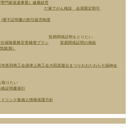
(専門家派遣事業）
健康経営
だ液でがん検診 会員限定割引
)
電子証明書の割引販売制度
貿易関係証明をとりたい
責任保険
業務災害補償プラン
貿易関係証明の発給
景気観測）
原市
黒羽商工会
湯津上商工会
大田原屋台まつり
おおたわら七福神会
を取りたい
合格証明書発行
イド
リンク集
個人情報保護方針