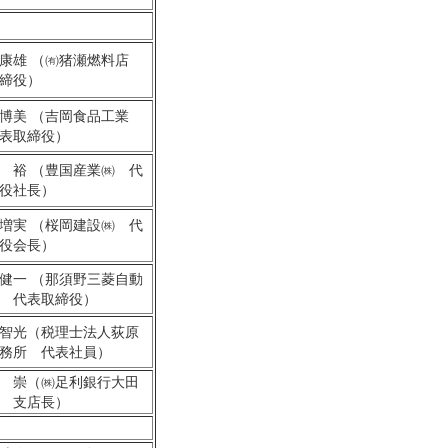
康雄 （㈲猪瀬燃料店
締役）
博美 （吉岡食品工業
表取締役）
 裕 （豊国産業㈱ 代
役社長）
増実 （桜岡建設㈱ 代
役会長）
健一 （那須野三菱自動
 代表取締役）
智光（税理士法人荻原
務所 代表社員）
 崇（㈱足利銀行大田
 支店長）