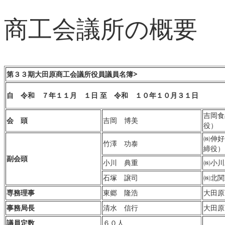
商工会議所の概要
第３３期大田原商工会議所役員議員名簿>
自 令和 ７年１１月 １日 至 令和 １０年１０月３１日
吉岡食
会 頭
吉岡 博美
役）
㈱伸好
竹澤 功泰
締役）
副会頭
小川 典重
㈱小川
石塚 譲司
㈱北関
専務理事
東郷 隆浩
大田原
事務局長
清水 信行
大田原
議員定数
６０人