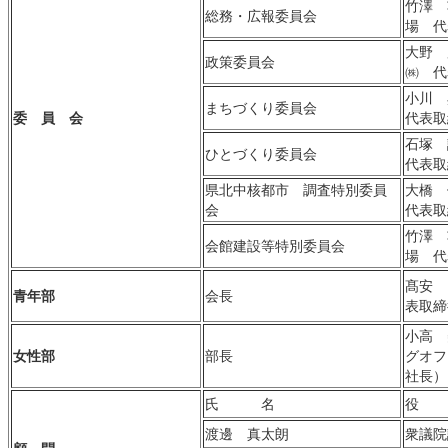
竹澤 
総務・広報委員会
場 代
大野 
政策委員会
㈱ 代
小川
まちづくり委員会
委 員 会
代表取
石塚 
ひとづくり委員会
代表取
県北中核都市 調査特別委員
大橋 
会
代表取
竹澤 
会館建設等特別委員会
場 代
髙安 
青年部
会長
表取締
小高 
女性部
部長
グオフ
社長）
氏 名
役
渡邊 真太朗
衆議院