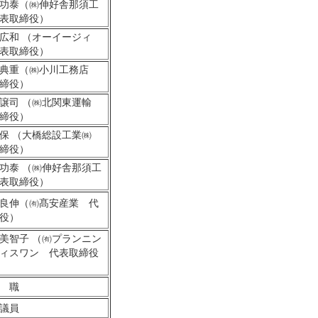
功泰（㈱伸好舎那須工
表取締役）
広和 （オーイージィ
表取締役）
 典重（㈱小川工務店
締役）
譲司 （㈱北関東運輸
締役）
保 （大橋総設工業㈱
締役）
功泰 （㈱伸好舎那須工
表取締役）
良伸（㈲髙安産業 代
役）
美智子 （㈲プランニン
ィスワン 代表取締役
 職
議員