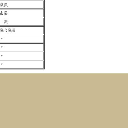
議員
市長
 職
議会議員
〃
〃
〃
〃