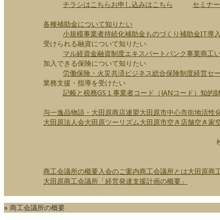
チラシはこちら
お申し込みはこちら
セミナー
各種補助金について知りたい
小規模事業者持続化補助金
ものづくり補助金
IT導
受けられる融資について知りたい
マル経資金
融資制度
エキスパートバンク事業
商工
加入できる保険について知りたい
労働保険・火災共済
ビジネス総合保険制度
経営セ
業務支援・指導を受けたい
記帳と税務
GS１事業者コード（JANコード）
知的
与一逸品物語・大田原商店連盟
大田原市中心市街地活性
大田原法人会
大田原ツーリズム
大田原市空き店舗空き家
商工会議所の概要
入会のご案内
商工会議所とは
大田原商
大田原商工会議所「経営発達支援計画の概要」
»
商工会議所の概要