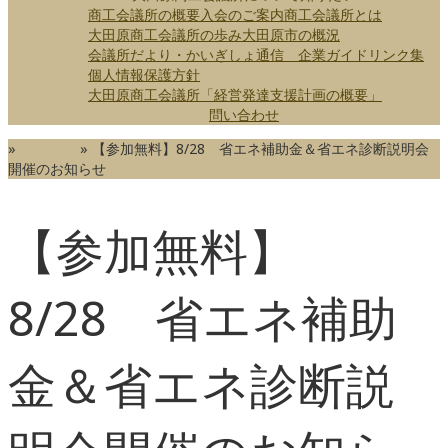
商工会議所の概要
入会のご案内
商工会議所とは
大田原商工会議所の歩み
大田原市の概況
会議所だより・かいぎしょ通信
企業ガイド
リンク集
個人情報保護方針
大田原商工会議所「経営発達支援計画の概要」
問い合わせ
»
お知らせ
»
【参加無料】8/28 省エネ補助金＆省エネ診断説明会
開催のお知らせ
【参加無料】
8/28 省エネ補助
金＆省エネ診断説