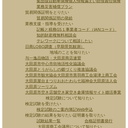
集団扱自動車保険
個人情報漏えい賠償責任保険
業務災害補償プラン
貿易関係証明をとりたい
貿易関係証明の発給
業務支援・指導を受けたい
記帳と税務
GS１事業者コード（JANコード）
知的財産権無料相談会
テレワークについて相談したい
日商LOBO調査（早期景気観測）
地域のことを知りたい
与一逸品物語・大田原商店連盟
大田原市中心市街地活性化協議会
大田原とうがらしの郷づくり推進協議会
大田原市観光協会
大田原市
黒羽商工会
湯津上商工会
大田原屋台まつり
おおたわら七福神会
大田原法人会
大田原ツーリズム
大田原市空き店舗空き家空き倉庫情報サイト
婚活事業
検定試験について知りたい
検定試験を受けたい
検定試験のご案内
簿記Web申込
検定試験の結果を知りたい
証明書を取りたい
試験結果一覧
合格証明書発行
大田原商工会議所について知りたい