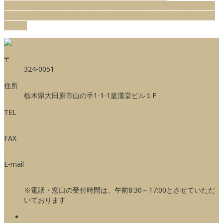
栃木県北産業技術専門校 【おもてなし観光科】＆【セレクトスキル
科】令和７年度１０月入校 訓練生募集！ ～地域をリードする人材
へ～
→
〒
324-0051
住所
栃木県大田原市山の手1-1-1皇漢堂ビル１F
TEL
0287-22-2273
FAX
0287-22-7643
E-mail
info@ohtawaracci.or.jp
※電話・窓口の受付時間は、午前8:30～17:00とさせていただ
いております
入会のご案内