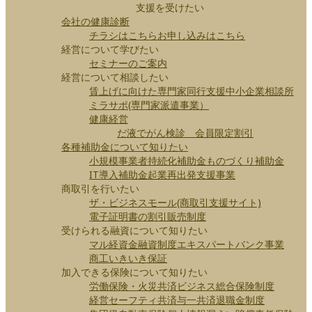
支援を受けたい
会社の健康診断
チラシはこちら
お申し込みはこちら
経営について学びたい
セミナーのご案内
経営について相談したい
賃上げに向けた専門家同行支援
中小企業相談所
ミラサポ(専門家派遣事業）
健康経営
だ液でがん検診 会員限定割引
各種補助金について知りたい
小規模事業者持続化補助金
ものづくり補助金
IT導入補助金
起業再出発支援事業
商取引を行いたい
ザ・ビジネスモール(商取引支援サイト)
電子証明書の割引販売制度
受けられる融資について知りたい
マル経資金
融資制度
エキスパートバンク事業
商工いきいき保証
加入できる保険について知りたい
労働保険・火災共済
ビジネス総合保険制度
経営セーフティ共済
与一共済
退職金制度