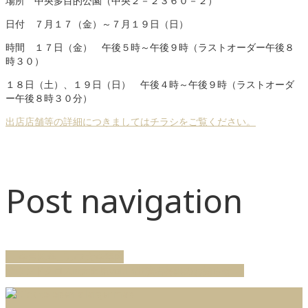
場所 中央多目的公園（中央２－２３６０－２）
日付 ７月１７（金）～７月１９日（日）
時間 １７日（金） 午後５時～午後９時（ラストオーダー午後８
時３０）
１８日（土）、１９日（日） 午後４時～午後９時（ラストオーダ
ー午後８時３０分）
出店店舗等の詳細につきましてはチラシをご覧ください。
Post navigation
←
会員親善ゴルフ大会案内
サウンドクロスin大田原vol.14出演者募集のお知らせ
→