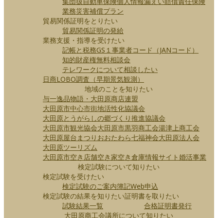
集団扱自動車保険
個人情報漏えい賠償責任保険
業務災害補償プラン
貿易関係証明をとりたい
貿易関係証明の発給
業務支援・指導を受けたい
記帳と税務
GS１事業者コード（JANコード）
知的財産権無料相談会
テレワークについて相談したい
日商LOBO調査（早期景気観測）
地域のことを知りたい
与一逸品物語・大田原商店連盟
大田原市中心市街地活性化協議会
大田原とうがらしの郷づくり推進協議会
大田原市観光協会
大田原市
黒羽商工会
湯津上商工会
大田原屋台まつり
おおたわら七福神会
大田原法人会
大田原ツーリズム
大田原市空き店舗空き家空き倉庫情報サイト
婚活事業
検定試験について知りたい
検定試験を受けたい
検定試験のご案内
簿記Web申込
検定試験の結果を知りたい
証明書を取りたい
試験結果一覧
合格証明書発行
大田原商工会議所について知りたい