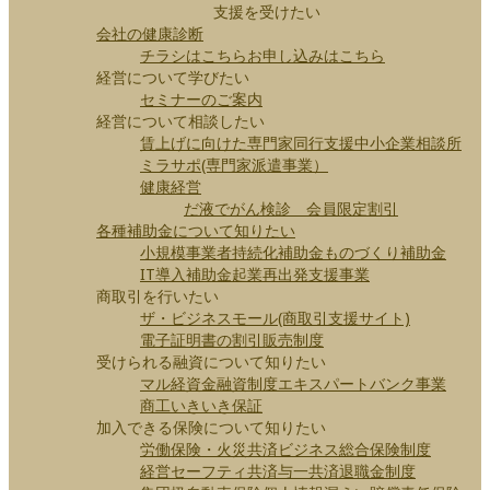
支援を受けたい
会社の健康診断
チラシはこちら
お申し込みはこちら
経営について学びたい
セミナーのご案内
経営について相談したい
賃上げに向けた専門家同行支援
中小企業相談所
ミラサポ(専門家派遣事業）
健康経営
だ液でがん検診 会員限定割引
各種補助金について知りたい
小規模事業者持続化補助金
ものづくり補助金
IT導入補助金
起業再出発支援事業
商取引を行いたい
ザ・ビジネスモール(商取引支援サイト)
電子証明書の割引販売制度
受けられる融資について知りたい
マル経資金
融資制度
エキスパートバンク事業
商工いきいき保証
加入できる保険について知りたい
労働保険・火災共済
ビジネス総合保険制度
経営セーフティ共済
与一共済
退職金制度