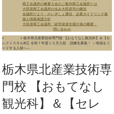
商工会議所の概要
入会のご案内
商工会議所とは
大田原商工会議所の歩み
大田原市の概況
会議所だより・かいぎしょ通信
企業ガイド
リンク集
個人情報保護方針
大田原商工会議所「経営発達支援計画の概要」
問い合わせ
»
お知らせ
»
栃木県北産業技術専門校 【おもてなし観光科】＆【セ
レクトスキル科】令和７年度１０月入校 訓練生募集！ ～地域をリ
ードする人材へ～
栃木県北産業技術専
門校 【おもてなし
観光科】＆【セレ