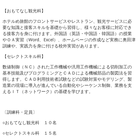
【おもてなし観光科】
ホテルめ旅館のフロントサービスやレストラン、観光サービスに必
要な知識と接客スキルを基礎から習得し、様々なお客様に対応でき
る接客力を身に付けます。外国語（英語・中国語・韓国語）の授業
やＯＡ実習（Word、Excel）、ホームページの作成など実務に奥田津
訓練や、実践力を身に付ける校外実習があります。
【セレクトスキル科】
数値制御（ＮＣ）された工作機械や汎用工作機械による切削加工の
基本技能及びプログラミングとＣＡＤによる機械部品の製図法を習
得します。ＣＡＤ利用技術者試験などの試験対策やモデリング、製
造業の現場に導入が進んでいる自動化やシーケンス制御、業務を支
えるＩＴ（ネットワーク）の基礎を学びます。
〔訓練科・定員〕
○おもてなし観光科 １０名
○セレクトスキル科 １５名