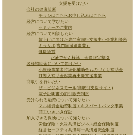
支援を受けたい
会社の健康診断
チラシはこちら
お申し込みはこちら
経営について学びたい
セミナーのご案内
経営について相談したい
賃上げに向けた専門家同行支援
中小企業相談所
ミラサポ(専門家派遣事業）
健康経営
だ液でがん検診 会員限定割引
各種補助金について知りたい
小規模事業者持続化補助金
ものづくり補助金
IT導入補助金
起業再出発支援事業
商取引を行いたい
ザ・ビジネスモール(商取引支援サイト)
電子証明書の割引販売制度
受けられる融資について知りたい
マル経資金
融資制度
エキスパートバンク事業
商工いきいき保証
加入できる保険について知りたい
労働保険・火災共済
ビジネス総合保険制度
経営セーフティ共済
与一共済
退職金制度