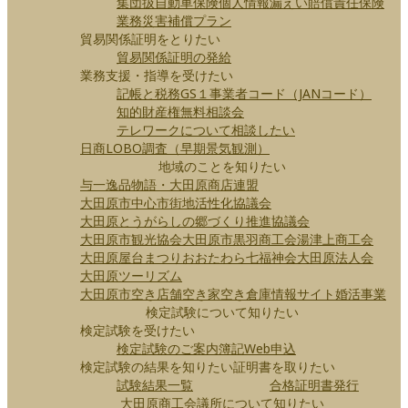
集団扱自動車保険
個人情報漏えい賠償責任保険
業務災害補償プラン
貿易関係証明をとりたい
貿易関係証明の発給
業務支援・指導を受けたい
記帳と税務
GS１事業者コード（JANコード）
知的財産権無料相談会
テレワークについて相談したい
日商LOBO調査（早期景気観測）
地域のことを知りたい
与一逸品物語・大田原商店連盟
大田原市中心市街地活性化協議会
大田原とうがらしの郷づくり推進協議会
大田原市観光協会
大田原市
黒羽商工会
湯津上商工会
大田原屋台まつり
おおたわら七福神会
大田原法人会
大田原ツーリズム
大田原市空き店舗空き家空き倉庫情報サイト
婚活事業
検定試験について知りたい
検定試験を受けたい
検定試験のご案内
簿記Web申込
検定試験の結果を知りたい
証明書を取りたい
試験結果一覧
合格証明書発行
大田原商工会議所について知りたい