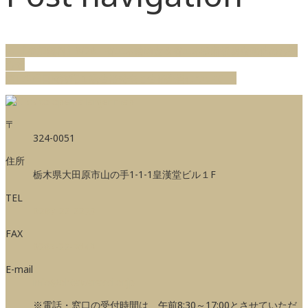
←
【参加無料】8/28 省エネ補助金＆省エネ診断説明会開催のお知
らせ
第170回日商簿記１級合格発表と合格証書について
→
〒
324-0051
住所
栃木県大田原市山の手1-1-1皇漢堂ビル１F
TEL
0287-22-2273
FAX
0287-22-7643
E-mail
info@ohtawaracci.or.jp
※電話・窓口の受付時間は、午前8:30～17:00とさせていただ