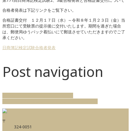
第171回日商簿記検定試験2、3級合格発表と合格証書交付について
合格者発表は下記リンクをご覧下さい。
合格証書交付 １２月１７日（水）～令和８年１月２３日（金）当
所窓口にて受験票の提示後に交付いたします。期間を過ぎた場合
は、郵便局ゆうパック着払いにて郵送させていただきますのでご了
承ください。
日商簿記検定試験合格者発表
Post navigation
←
那須赤十字病院公開講座のお知らせ
田中ひかるさん講演会 大関和の物語のお知らせ
→
〒
324-0051