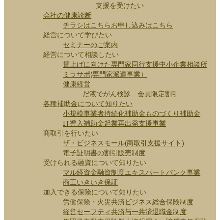
支援を受けたい
会社の健康診断
チラシはこちら
お申し込みはこちら
経営について学びたい
セミナーのご案内
経営について相談したい
賃上げに向けた専門家同行支援
中小企業相談所
ミラサポ(専門家派遣事業）
健康経営
だ液でがん検診 会員限定割引
各種補助金について知りたい
小規模事業者持続化補助金
ものづくり補助金
IT導入補助金
起業再出発支援事業
商取引を行いたい
ザ・ビジネスモール(商取引支援サイト)
電子証明書の割引販売制度
受けられる融資について知りたい
マル経資金
融資制度
エキスパートバンク事業
商工いきいき保証
加入できる保険について知りたい
労働保険・火災共済
ビジネス総合保険制度
経営セーフティ共済
与一共済
退職金制度