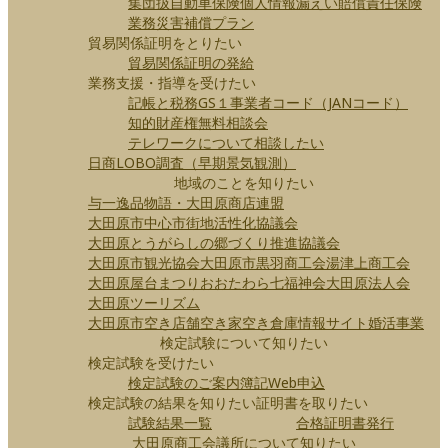
集団扱自動車保険
個人情報漏えい賠償責任保険
業務災害補償プラン
貿易関係証明をとりたい
貿易関係証明の発給
業務支援・指導を受けたい
記帳と税務
GS１事業者コード（JANコード）
知的財産権無料相談会
テレワークについて相談したい
日商LOBO調査（早期景気観測）
地域のことを知りたい
与一逸品物語・大田原商店連盟
大田原市中心市街地活性化協議会
大田原とうがらしの郷づくり推進協議会
大田原市観光協会
大田原市
黒羽商工会
湯津上商工会
大田原屋台まつり
おおたわら七福神会
大田原法人会
大田原ツーリズム
大田原市空き店舗空き家空き倉庫情報サイト
婚活事業
検定試験について知りたい
検定試験を受けたい
検定試験のご案内
簿記Web申込
検定試験の結果を知りたい
証明書を取りたい
試験結果一覧
合格証明書発行
大田原商工会議所について知りたい